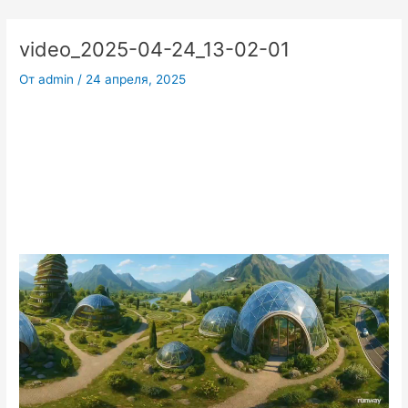
Перейти
к
video_2025-04-24_13-02-01
содержимому
От
admin
/
24 апреля, 2025