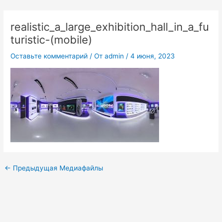
Перейти
к
realistic_a_large_exhibition_hall_in_a_fu
содержимому
turistic-(mobile)
Оставьте комментарий
/ От
admin
/
4 июня, 2023
←
Предыдущая Медиафайлы