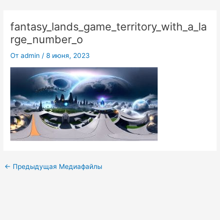
Перейти
к
fantasy_lands_game_territory_with_a_la
содержимому
rge_number_o
От
admin
/
8 июня, 2023
←
Предыдущая Медиафайлы