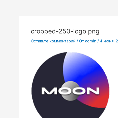
Перейти
к
содержимому
cropped-250-logo.png
Оставьте комментарий
/ От
admin
/
4 июня, 