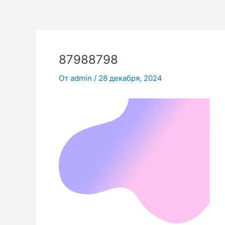
Перейти
к
содержимому
87988798
От
admin
/
28 декабря, 2024