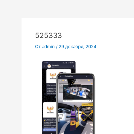
Перейти
к
содержимому
525333
От
admin
/
29 декабря, 2024