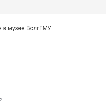
я в музее ВолгГМУ
МУ